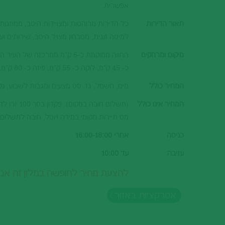
אפשרית.
תאור הדירות
כל הדירות מרוהטות ומצויידות היטב, ממוזגו
למיטה זוגית, מטבחון מצויד היטב, שירותים וע
מיקום ומרחקים
כ- 45 ק"מ, לוקה כ- 55 ק"מ, פיזה כ- 80 ק"מ, סן ג'ימיניאנו כ- 100 ק"מ וסיינה כ- 120 ק"מ.
המחיר כולל
מים, חשמל, גז, סט מצעים ומגבות לשבוע, נקיו
המחיר אינו כולל
(תשלום חובה במקום): פקדון בסך 100 יורו לדירה המוחזרים בזמן העזיבה במידה ולא נגרם נזק לדירה. מיזוג אויר/חימום 10 יורו ליום
מס תיירות מקומי במידה ויוטל, חובה לתשלום 
כניסה
אחרי 16:00-18:00
עזיבה
עד 10:00
להצעת מחיר לחופשה במלון זה אנא פנו אלינ
אטרקציות באזור