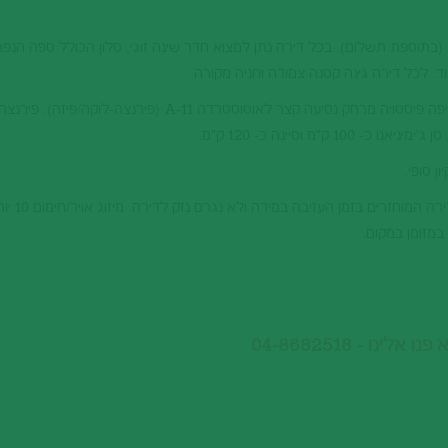
ת (בתוספת תשלום). בכל דירה נתן למצוא חדר שינה זוגי, סלון הכולל ספה הנ
וד. לכל דירה גינה קטנה צמודה וחניה מקורה.
החווה ממוקמת כ-5 ק"מ ממרכזה של העיר היפה פיסטויה מרחק נסיעה קצר לאוטוסטרדה A-11 (פירנצ
ן סופי.
במזומן במקום.
ו - 04-8682518