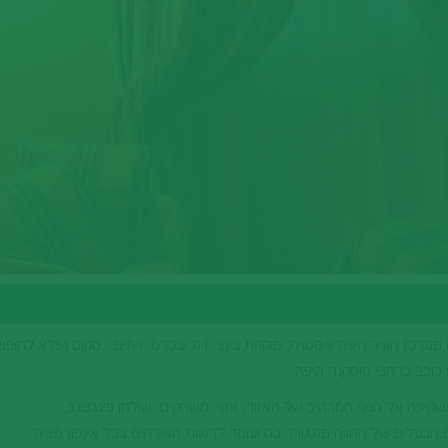
קלאית ברמה טובה הממוקמת כ-5 ק"מ ממרכז העיר היפה פיסטויה, מוקפת בעצי זית ובכרמי זיתים - מקום נפלא לחו
 כוכב ברחבי טוסקנה היפה.
חיה יפה המשקיפה אל הנוף המרהיב של האזור, אזור משחקים, שולחן פינגפונג,
.הבעלים של החווה מתגורר בה ועומד לרשות האורחים בכל אינפורמציה