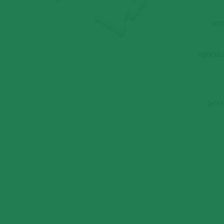
פתחת
ה-לוקה/פיזה). פירנצה מרוחקת