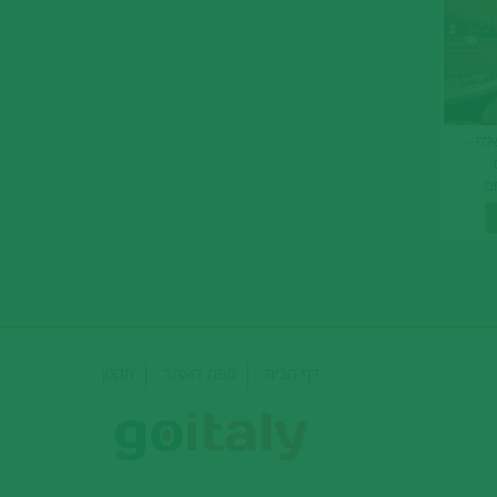
לה -
תם
ן למצוא
דף הבית
מפת האתר
תקנון