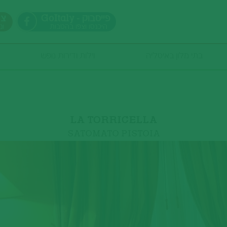
GoItaly - פייסבוק
צר
היכנסו וצפו בהטבות
ונ
בתי מלון באיטליה
וילות ודירות נופש
כמות אנשים
LA TORRICELLA
SATOMATO PISTOIA