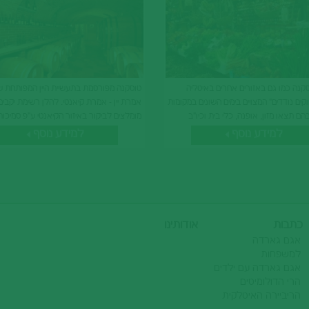
קנה כמו גם באזורים אחרים באיטליה
טוסקנה מפורסמת בתעשיית היין המפותחת ש
וקים נודדים" המצויים בימים השונים במקומות
אמרת יין - אמרת קיאנטי. להלן רשימת יקבים
הם תצאו מזון, אופנה, כלי בית וכיו"ב
מומלצים לביקור באיזור הקיאנטי ע"פ סמיכו
בה ובמחירים סבירים. להלן רצ"ב תוכנית
הגיאוגרפית. ביקבים המסומנים בכוכבית נית
למידע נוסף
למידע נוסף
ל "השוק הנודד"
גם את שמן-הזית המעולה של האיזור.
כתבות
אודותינו
אגם גארדה
למשפחות
אגם גארדה עם ילדים
הרי הדולומיטים
הריביירה האיטלקית