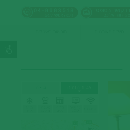
ו קשר בטופס
04-8682518
ציג יחזור אליכם
מענה אנושי
24/7
טיולים מאורגנים
חופשות באיטליה
אבזור הדירה
בוילה
טלוויזיה
מדיח
מטבחון
מיזוג
אינטרנט
LCD
כלים
מאובזר
אוויר