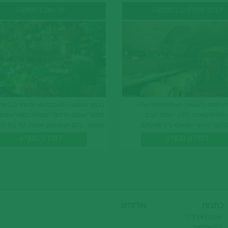
יקבים מומלצים בטוסקנה
ימי שוק בטוסקנה
פורסמת בתעשיית היין המפותחת שלה -
ברחבי טוסקנה כמו גם באזורים אחרים באיט
- אמרת קיאנטי. להלן רשימת יקבים
קיימים "שווקים נודדים" המצויים בימים השוני
ביקור באיזור הקיאנטי ע"פ סמיכותם
השונים - בהם תצאו מזון, אופנה, כלי בית וכי
ת. ביקבים המסומנים בכוכבית ניתן למצוא
באיכות טובה ובמחירים סבירים. להלן רצ"ב ת
למידע נוסף
למידע נוסף
-הזית המעולה של האיזור.
שבועית של "השוק הנודד"
כתבות
אודותינו
אגם גארדה