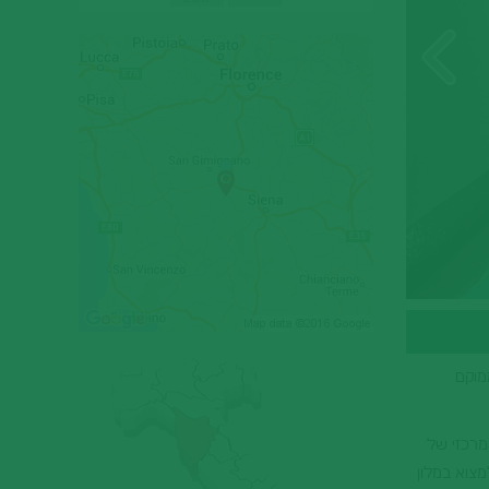
לון מצוין הממוקם
מרכזי של
מצוא במלון