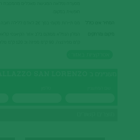
מסעדה נפלאה המגישה מאכלים מהמטבח הטוסקני
חופשית במקום.
המחיר אינו כולל
מס תיירות מקומי בסך 2€ לאדם ללילה חובה לתשלום במזומן במקום.
מיקום ומרחקים
ק"מ מפירנצה, 90 ק"מ מפיזה וכ 120 ק"מ מלוקה
אטרקציות באזור
מעוניינים ב PALLAZZO SAN LORENZO? מלאו את הטופס ונציגנו יצרו עמכם קשר בהקדם
שם המתעניין
טלפון
מוצרים קשורים