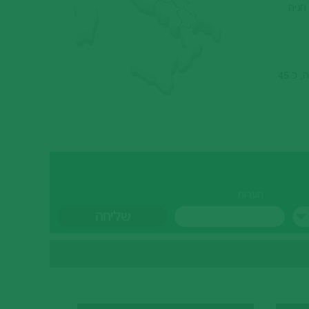
חניה
המלון הנפלא ממוקם בלב אזור הקיאנטי קלאסי בעיירה COLLE VAL D'ELSA, המרוחקת רק 30 ק"מ מסן ג'ימיניאנו וסיינה, כ 45
הערות