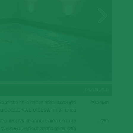
סיציליה
בתי מלון בהרי הדולומיטים
וילות ודירות נופש בהרי הדולומיטים
הריביירה האיטלקית
בתי מלון בהריביירה האיטלקית
טורינו וחבל פיימונטה
בתי מלון בטורינו וחבל פיימונטה
מידע ופרטים
תאור כללי
במרכז העיירה COLLE VAL D'ELSA בלב איזור הקיאנטי קלאסי, לא רחוק מסן ג'ימיניאנו וסיינה.
במלון
48 חדרים מרווחים ומרוהטים באלגנטיות כו
המלון מקורה בתקרת זכוכית ויש בו שפע של א