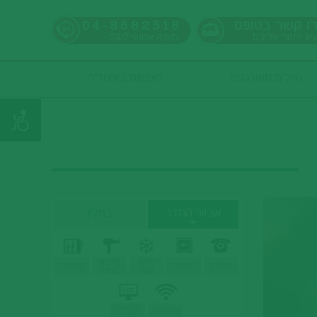
ו קשר בטופס
04-8682518
ציג יחזור אליכם
מענה אנושי
24/7
טיולים מאורגנים
חופשות באיטליה
אבזור החדר
במלון
מיזוג
מייבש
טלפון
כספת
מיניבר
אוויר
שיער
טלוויזיה
אינטרנט
LCD