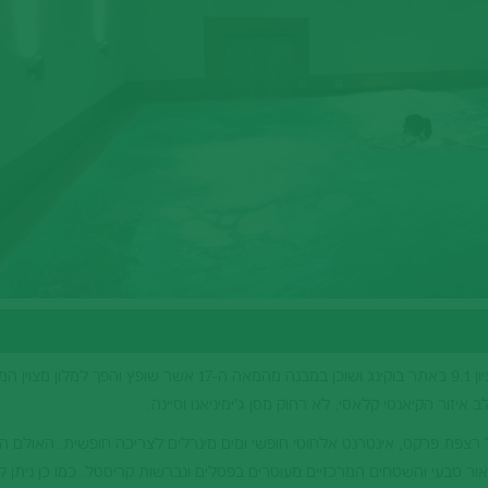
מלון אלגנטי ברמה הגבוהה ביותר המדורג בציון 9.1 באתר בוקינג ושוכן במבנה מהמאה ה-17 אשר שופץ והפך למ
לל רצפת פרקט, אינטרנט אלחוטי חופשי ומים מינרלים לצריכה חופשית. האולם ה
ור טבעי והשטחים המרכזיים מעוטרים בפסלים ונברשות קריסטל. כמו כן ניתן ל