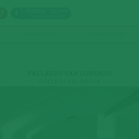
GoItaly - פייסבוק
צר
היכנסו וצפו בהטבות
ונ
בתי מלון באיטליה
וילות ודירות נופש
כמות אנשים
PALLAZZO SAN LORENZO
COLLE DI VAL D'ELSA