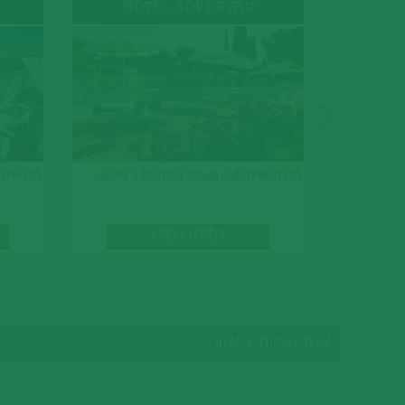
HOTEL SOVESTRO
מלון משפחתי מצוין ומוערך; 2 ק"מ מסן ג`ימיניאנו
מלון/וילה
למידע נוסף
אטרקציות באזור