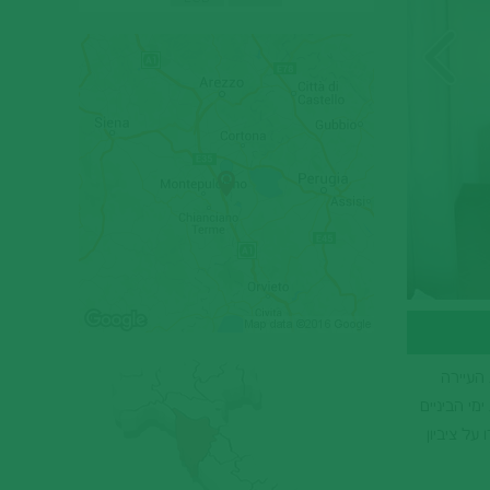
העיירה
 עקריים: הבורגו (BORGO) מבנה מתקופת ימי הביניים
שיפוץ, אך שמרו על ציביון