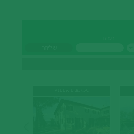
הערות
O
VILLA L`ARCO