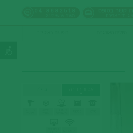
ו קשר בטופס
04-8682518
ציג יחזור אליכם
מענה אנושי
24/7
טיולים מאורגנים
חופשות באיטליה
אבזור הדירה
בוילה
מטבחון
מיזוג
מייבש
טלפון
כספת
מאובזר
אוויר
שיער
טלוויזיה
אינטרנט
LCD