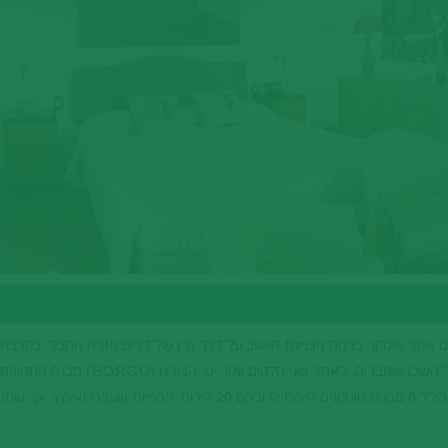
 אתר טוסקני ברמה מצויינת היושב על דרך היין של דרום מזרח החבל, בקרבת 
הציורית מונטפולצ'יאנו ובמרחק לא רב מהחבל השכן אומבריה. לאתר שני חלקים
המשמש כמלון יפהפה וה-RESIDENCE הכולל 6 מבנים טוסקנים טיפוסיים ובהם 20 דירות יפהפיות שעברו 