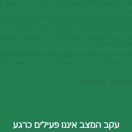
ית, בריכת שחיה יפה,מגרש משחקים לילדים, מגרש טניס, טניס שולחן, יקב, מר
מקום.
ס בישול, לשכירת אופניים ואפשרות לטיסה בכדור פורח מעל הגבעות של קורטו
20 דירות בגדלים השונים המתאימות לאכסונם של בין 2-6 נפשות ע"פ גודלן. דיר
ק"מ, פיאנז
ו - 048682518
עקב המצב איננו פעילים כרגע