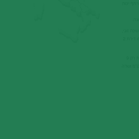
תף יינות
נה.
ת 2 חדרים - מתאימה לעד 4 איש ובה חדר שינה זוגי,
סלון עם ספה נפתחת למיטה זוגית, מטבחון מאובזר, שירותים ומרפסת עם ריהוט גן. דירת 3 חדרים- המתאימה ל 4-6 איש כמו דירת 2
כאמור האתר היפה ממוקם באזור היפה של דרום מזרח טוסקנה, אחד מאזורי היין הקסומים של איטליה. מונטפולצ'יאנו מרוחקת רק 9
ה 27 ק"מ, קורטונה 16 ק"מ, אגם טרזימנו 15 ק"מ, סיינה 72 ק"מ פירנצה 116 ק"מ, פרוג'יה בירת חבל אומבריה 53 ק"מ ושדה