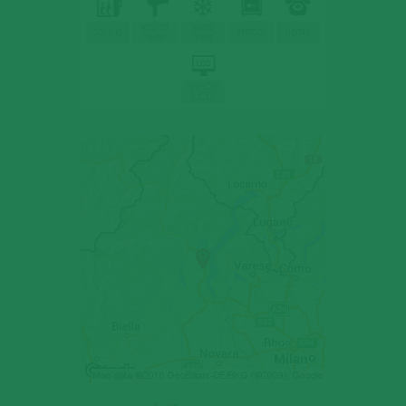
מיזוג
מייבש
טלפון
כספת
מיניבר
אוויר
שיער
טלוויזיה
LCD