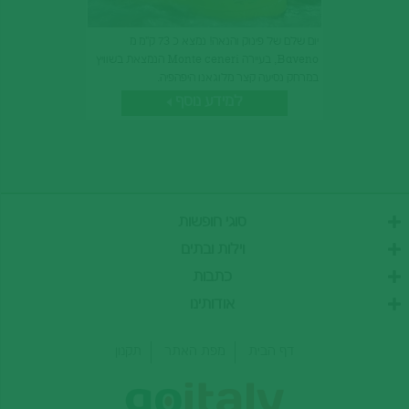
יום שלם של פינוק והנאה! נמצא כ 73 ק"מ מ
Baveno, בעיירה Monte ceneri הנמצאת בשוויץ
במרחק נסיעה קצר מלוגאנו היפהפיה.
למידע נוסף
סוגי חופשות
חבילות יוקרה
וילות ובתים
חופשה רומנטית באיטליה
וילות ודירות באגם גארדה
כתבות
טיולים מאורגנים לאיטליה
וילות ודירות בטוסקנה
טיולי אוכל ויין איטלקי
אגם גארדה למשפחות
אודותינו
וילות ודירות בדרום איטליה
חופשת ספא באיטליה
אגם גארדה עם ילדים
וילות ודירות בסיציליה
הרי הדולומיטים
וילות ודירות בהרי הדולומיטים
דף הבית
מפת האתר
תקנון
הריביירה האיטלקית