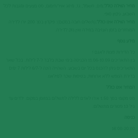
מחיר הווילה כולל:
מים, חשמל, גז, מיזוג אויר/חימום, סט מצעים ומגבות לכל
השבוע, ניקיון סופי.
מחיר הווילה אינו כולל:
(תשלום חובה במקום): פיקדון בסך 200 יורו לדירה
המוחזרים בזמן העזיבה במידה ואין נזק לדירה.
מידע נוסף
כל הדירות פונות לאגם !
בין התאריכים 11.06-10.09 הכניסה בימי שבת בלבד ל-7 לילות. בכל שאר
התאריכים ניתן להכנס בכל יום בשבוע. השהייה הינה ל-6/7 לילות 7 ימים
בדירת הנופש ללא ארוחות, בטיסות שכר למילאנו.
המחיר אינו כולל
מס מקומי בסך 1.50 אירו לאדם ללילה לתשלום במזומן במקום. ילדים עד
גיל 13 פטורים מתשלום.
כניסה
16:00-20:00