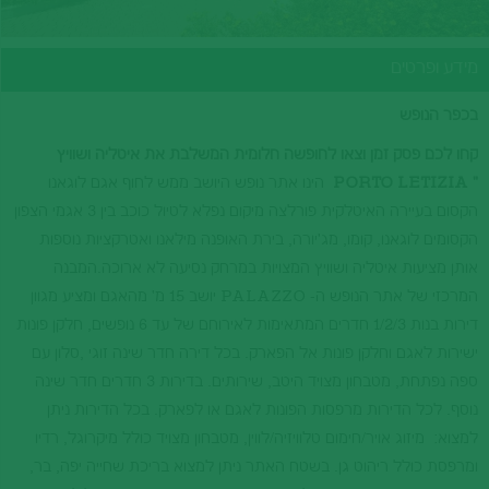
מידע ופרטים
בכפר הנופש
קחו לכם פסק זמן וצאו לחופשה חלומית המשלבת את איטליה ושוויץ
" PORTO LETIZIA
הינו אתר נופש היושב ממש לחוף אגם לוגאנו
הקסום בעיירה האיטלקית פורלצה מיקום נפלא לטיול כוכב בין 3 אגמי הצפון
הקסומים לוגאנו, קומו, מג'יורה, בירת האופנה מילאנו ואטרקציות נוספות
אותן מציעות איטליה ושוויץ המצויות במרחק נסיעה לא ארוכה.
המבנה
המרכזי של אתר הנופש ה- PALAZZO יושב 15 מ' מהאגם ומציע מגוון
דירות בנות 1/2/3 חדרים המתאימות לאירוחם של עד 6 נופשים, חלקן פונות
ישירות לאגם וחלקן פונות אל הפארק. בכל דירה חדר שינה זוגי ,סלון עם
ספה נפתחת, מטבחון מצויד היטב, שירותים. בדירות 3 חדרים חדר שינה
נוסף. לכל הדירות מרפסות הפונות לאגם או לפארק. בכל הדירות ניתן
למצוא: מיזוג אויר/חימום טלוויזיה/לווין, מטבחון מצויד כולל מיקרוגל, רדיו
ומרפסת כולל ריהוט גן.
בשטח האתר ניתן למצוא בריכת שחייה יפה, בר,