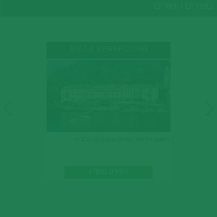
מוצרים קשורים
VILLA SERBELLONI
חופשה חלומית בפנינת אגם קומו- בלג`יו !
למידע נוסף