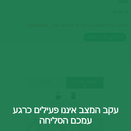
עזיבה
עד 10:00
להצעת מחיר לחופשה בכפר זה אנא פנו אלינו - 048682518
אטרקציות באזור
אבזור הדירה
בוילה
מקרר
פינת קפה
עקב המצב איננו פעילים כרגע
עמכם הסליחה