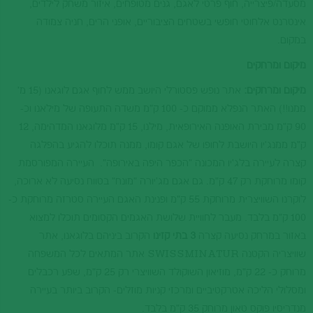
מסעדה/פיצרייה, חוף פרטי לאגם, גנים מטופחים, איזור משחק לילדים,
אינטרנט אלחוטי חופשי בשטחים הציבוריים, אופני הרים, חניה צמודה
במקום.
מיקום ומרחקים
מיקום ומרחקים:
אתר נופש פסטורלי היושב ממש לחוף אגם לוגאנו (15 מ'
ממנו!!) האתר הנפלא ממוקם כ- 100 ק"מ משדה התעופה של מילאנו וכ-
90 ק"מ מבירת האופנה האירופאית, מילנו, 15 ק"מ מלוגאנו המדהימה, 12
ק"מ ממנג'יו היושבת לחופו של אגם קומו, ממנה תוכלו להגיע בהפלגה
קצרה לעיירה בלג'יו המכונה "הכפר היפה באירופה". העיירה המפורסמת
קומו מרוחקת רק 47 ק"מ. גם אגם מג'יורה "מונח" בטווח נסיעה לא ארוכה,
לוקרנו השוויצרית מרוחקת 55 ק"מ ופנינת האגם העיירה סטרזה מרוחקת כ-
100 ק"מ בלבד.
מעבר לחוויית שלושת האגמים הקסומים תוכלו למצוא
באזור במרחק נסיעה קצרה
3 בתי קזינו
הקרוב ביניהם בלוגאנו, אתר
שוויצריה הקטנה SWISSMINATUR אתר המתאים לכל המשפחה
מרוחק כ- 22 ק"מ, מוזיאון השוקולד השוויצרי רק 25 ק"מ, שפע רכבלים
ומסלולי הליכה אטרקטיביים ומרכזי קניות מוזלים- הקרוב ביותר בעיירה
מנדריסיו פוקס טאון מרוחק 35 ק"מ בלבד.