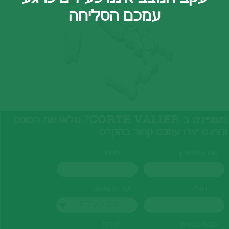
עמכם הסליחה
מעוניינים ב CORTE VALIER? מלאו את הטופס
ונציגנו יצרו עמכם קשר בהקדם
שם המתעניין
טלפון
דוא"ל
יעד החופשה
אגם גארדה
כמות נוסעים
הערות