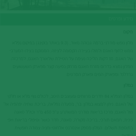
מידע ופרטים
מיקום
מלון נופש מודרני ברמה גבוהה מאוד, (9.3 באתר בוקינג) במיקום נפלא
ממש לחוף האגם ולמולו בעיירה הקסומה לציזה. הממוקם בצידו המערבי
של האגם, 10 דקות הליכה נעימה על הטיילת שלאורך האגם, למרכזה.
המלון נמצא בדרום מזרח האגם מרחק נסיעה קצר מפארק השעשועים
גרדלנד ומפארק המים ופארק הסרטים.
במלון
במלון הנפלא 84 חדרים מרווחים ומעוצבים היטב, לכולם נוף מלא או חלקי
של האגם. ניתן למצוא במלון: בר, מסעדה נפלאה, בריכת שחיה יפהפיה אל
מול האגם, מרכז בריאות מודרני המשתרע ע"פ 450 מ"ר וכולל סאונה
פינית, חמאם תורכי, בריכה מקורה, סאונה, חדר כושר וטיפולי בריאות ויופי
בתוספת תשלום. המלון מספק אינטרנט אלחוטי וחניה צמודה חופשית