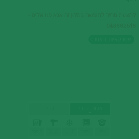
במקום.
להצעת מחיר לחופשה במלון זה אנא פנו אלינו -
048682518
אטרקציות באזור
אבזור החדר
במלון
מיזוג
מייבש
טלפון
כספת
מיניבר
אוויר
שיער