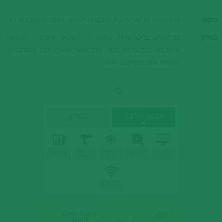
מיקום
מלון בוטיק זה יושב כ-2 ק"מ ממרכז דסנזנו, ו-200 מ' מאגם גרדה.
במלון
32 חדרים, בריכת שחיה הכוללת הידרו מסאג' וזרמי סילון, מרפסת
שיזוף בגג כולל בריכת ג'קוזי, חדר כושר, סאונה, פינת אינטרנט,
השאלת אופניים (חינם), חניה.
אבזור החדר
במלון
טלוויזיה
מיזוג
מייבש
כספת
מיניבר
LCD
אוויר
שיער
אינטרנט