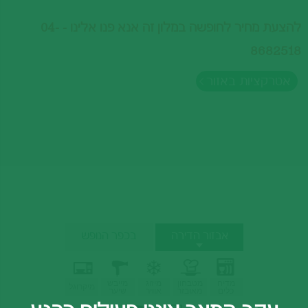
להצעת מחיר לחופשה במלון זה אנא פנו אלינו - 04-
8682518
אטרקציות באזור
אבזור הדירה
בכפר הנופש
מדיח
מטבחון
מיזוג
מייבש
מיקרוגל
כלים
מאובזר
אוויר
שיער