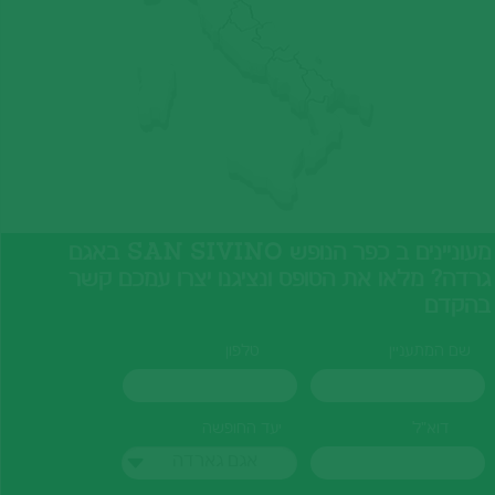
מעוניינים ב כפר הנופש SAN SIVINO באגם
גרדה? מלאו את הטופס ונציגנו יצרו עמכם קשר
בהקדם
שם המתעניין
טלפון
דוא"ל
יעד החופשה
אגם גארדה