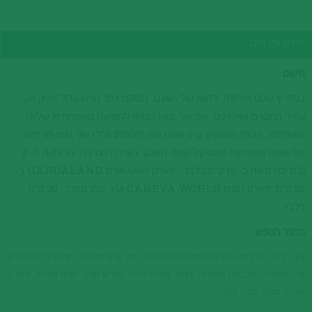
מידע ופרטים
מיקום
במפרץ שקט ויפהפה, לחופו של האגם, ממוקם כפר נופש גדול וותיק זה,
עתיר מתקנים ושירותים, אידיאלי מאין כמותו לחופשה משפחתית שלווה
ומושלמת. הכפר משתרע ע"פ שטח ענק (27000 מ"ר) של גנים פורחים
ומדשאות מטופחות ממש על שפת האגם. העיירה מנרבה מרוחקת כ- 2
ק"ם וסירמיונה כ- 16 ק"ם בלבד. פארק השעשועים GARDALAND כ-
28 ק"מ, פארק המים CANEVA WORLD ועיר הסרטים כ- 30 ק"מ
בלבד.
בכפר הנופש
בר, מסעדה, מכבסה בשירות עצמי, מגרש גולף, מגרש טניס, טניס שולחן, אזור מש
וסירות מנוע, חניה ועוד...