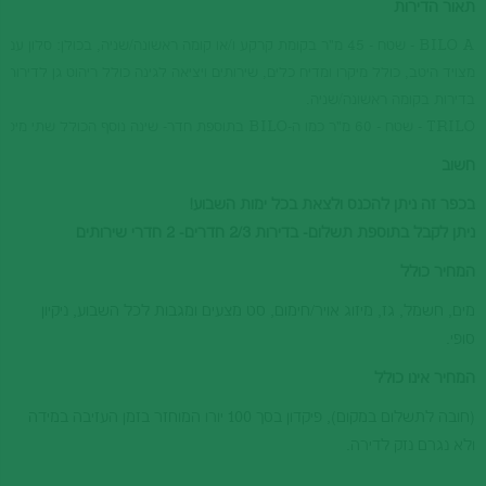
תאור הדירות
BILO A - שטח - 45 מ"ר בקומת קרקע ו/או קומה ראשונה/שניה, בכולן: סל
מצויד היטב, כולל מיקרו ומדיח כלים, שירותים ויציאה לגינה כולל ריהוט גן לדירו
בדירות בקומה ראשונה/שניה.
TRILO - שטח - 60 מ"ר כמו ה-BILO
בתוספת חדר- שינה נוסף הכולל שתי מיטות
חשוב
בכפר זה ניתן להכנס ולצאת בכל ימות השבוע!
ניתן לקבל בתוספת תשלום- בדירות 2/3 חדרים- 2 חדרי שירותים
המחיר כולל
מים, חשמל, גז, מיזוג אויר/חימום, סט מצעים ומגבות לכל השבוע, ניקיון
סופי.
המחיר אינו כולל
(חובה לתשלום במקום), פיקדון בסך 100 יורו המוחזר בזמן העזיבה במידה
ולא נגרם נזק לדירה.