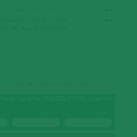
מיקום
מלון חדש ומודרני זה ממוקם בעיירה המפורסמת בולז
במלון
189 חדרים מעוצבים, מרווחים ומסוגנ
מחוממת, סאונה וכיו"ב. במלון מרכז קונגר
מס תיירות מקומי (במידה ויוטל) לתשלום במזומן במקום.
מעוניינים ב SHERATON? מלאו את הטופס ונציגנו יצרו עמכם קשר בהקדם
שם המתעניין
טלפון