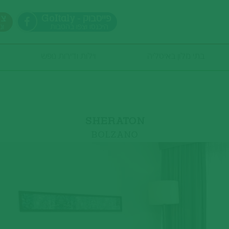
GoItaly - פייסבוק
צר
היכנסו וצפו בהטבות
ונ
בתי מלון באיטליה
וילות ודירות נופש
כמות אנשים
SHERATON
BOLZANO