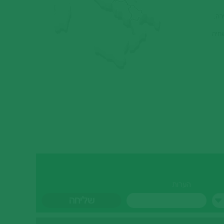
שחיה
הערות