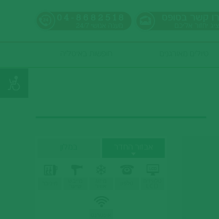
ו קשר בטופס
04-8682518
ציג יחזור אליכם
מענה אנושי
24/7
טיולים מאורגנים
חופשות באיטליה
אבזור החדר
במלון
טלוויזיה
מיזוג
מייבש
טלפון
מיניבר
LCD
אוויר
שיער
אינטרנט