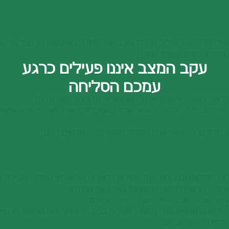
פסגת ההר היפה נמצאת בגובה של 3300 מטר ואליה ניתן להגיע בעונת החורף באמצעות
 מומלץ בעיקר בעונת החורף.
עקב המצב איננו פעילים כרגע
עמכם הסליחה
ארי ביותר באיטליה ואחד מהפופולאריים ביותר בעולם כולו.
מרחב הסקי היפיפה, מתפרש על פני כ-523 ק
כחלק מכך, מהווה את המסלול המועדף על גולשים רבים.
י הדולומיטים ומהווה יעד פופולארי לאירוח של גולשי הסקי. מהעיירה ני
זור - הגישה למקום מתבצעת באמצעות גונדולות.
גן עד עבור חובבי הסקי, אבל לא רק עבורם.
 וליהנות מנופים עצרי נשימה, מאירוח בבתי מלון יוקרתיים ואחוזות מרשימ
קיים הכי משובחים.