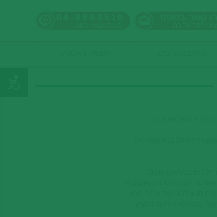
ו קשר בטופס
04-8682518
ציג יחזור אליכם
מענה אנושי
24/7
טיולים מאורגנים
חופשות באיטליה
בלתי נפרד משרשרת הרי
שמעוניין לשלב בחופשה שלו
 ילדים בגילאים שונים.
ראש הר המרמולודה באמצעות
נם מגוון רחב של אתרי טבע
הנות ממה שיש להם להציע