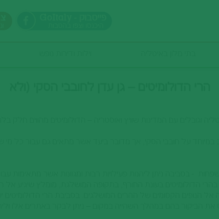
GoItaly - פייסבוק
צר
היכנסו וצפו בהטבות
ונ
בתי מלון באיטליה
וילות ודירות נופש
הרי הדולומיטים – גן עדן לחובבי הסקי (ולא
רק)
יטליה וגובלים עם המדינות שוויץ ואוסטריה – הדולומיטים מהווים חלק 
ב במיוחד על חובבי הסקי, אך מדובר ביעד אשר מתאים גם עבור כל מי 
פחות - בסביבה ניתן ליהנות פעילויות רבות ומגוונות אשר מתאימות עבור
הרי הדולומיטים בעונת החורף, בתקופה המושלגת, מומלץ שיגיע אל 
אל הנופים הקסומים של ההרים המושלגים. בסביבת הרי הדולומיטים יש
את הביקור בהם במהלך השהייה במקום – ניתן לבקר באתרים אלו ולי