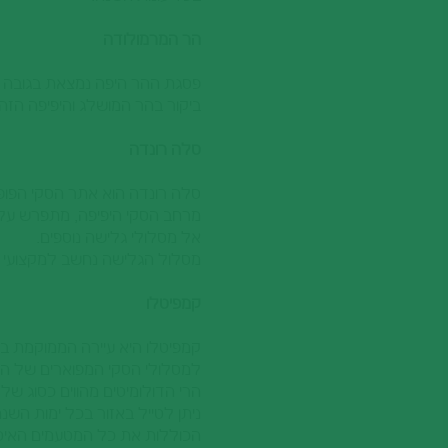
סיציליה
בתי מלון בהרי הדולומיטים
וילות ודירות נופש בהרי הדולומיטים
הר המרמולודה
הריביירה האיטלקית
בתי מלון בהריביירה האיטלקית
טורינו וחבל פיימונטה
בתי מלון בטורינו וחבל פיימונטה
ביקור בהר המושלג והיפיפה הזה
סלה רונדה
סלה רונדה הוא אתר הסקי הפופול
אל מסלולי גלישה נוספים.
מסלול הגלישה נחשב למקצועי ו
קמפיטלו
קמפיטלו היא עיירה הממוקמת בהר
למסלולי הסקי המפוארים של הא
הרי הדולומיטים מהווים כסוג של 
ניתן לטייל באזור בכל ימות השנה
הכוללות את כל המטעמים האיטל