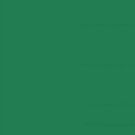
 הרכבל של אתר הסקי אשר נמצא במקום.
ילומטר - כאשר אחד מהמסלולים אורך 40 קילומטר ומאפשר לעבור בצורה קלה ונוחה
תן ליהנות מגישה נוחה
ות וממגוון מסעדות כפריות