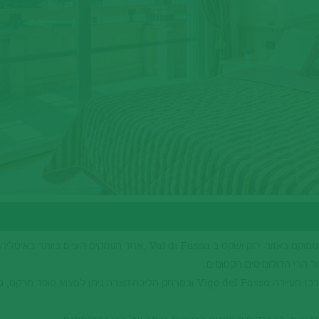
בית דירות חדש לחלוטין ברמה טובה מאוד, הממוקם באזור ירוק ושקט ב Val di Fassa ,אחד העמקים היפים בי
ר הרי הדולומיטים הקסומים.
הדירה מרווחת נמצאת רק 5 דקות הליכה ממרכז העיירה Vigo del Fassa ובמרחק הליכה קצרה ניתן למצוא סופ