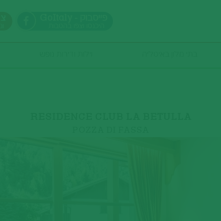
GoItaly - פייסבוק
צר
היכנסו וצפו בהטבות
ונ
בתי מלון באיטליה
וילות ודירות נופש
כמות אנשים
RESIDENCE CLUB LA BETULLA
POZZA DI FASSA