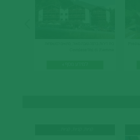
ה ואינטימי Predazzo/Val
בית דירות ברמה טובה מאוד, מתאים למשפחות
חופשה
גם מלו
מלון 
iemme
glio
iemme
Cavalese/Val di Fiemme
למידע נוסף
קניות, קניות, קניות...
ג