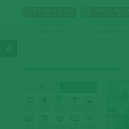
ו קשר בטופס
04-8682518
ציג יחזור אליכם
מענה אנושי
24/7
טיולים מאורגנים
חופשות באיטליה
אבזור הדירה
בוילה
מטבחון
מייבש
מכונת
תנור
מקרר
מאובזר
שיער
כביסה
אפיה
טלוויזיה
מדיח
אינטרנט
טלפון
כספת
LCD
כלים