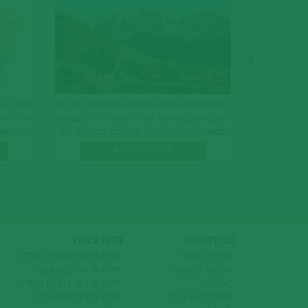
goitaly מציעה חופשה זוגית ומשפחתית של טיולי נוף
תמוז בונג
וטבע מהיפים באירופה. תוך כדי נסיעה זהירה בכבישים
הרי הדולו
המפותלים של הדולומיטים, תגלו בכל סיבוב עוד טפח
שבאירופה, 
מחלק ארץ מדהים ביופיו.
למידע נוסף
סוגי חופשות
וילות ובתים
חבילות יוקרה
וילות ודירות באגם גארדה
חופשה רומנטית
וילות ודירות בטוסקנה
באיטליה
וילות ודירות בדרום איטליה
טיולים מאורגנים
וילות ודירות בסיציליה