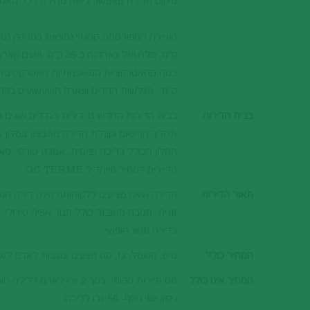
מיקום הדירה מאפשר גישה מהירה לכל האטרקצ
ק"מ, סלה ואל גארדנה כ 35 ק"מ ואגם קארצה 15 ק"מ בלבד.
ק"מ , מגלשות ההרים ופארק השעשועים בפרדצו כ 15 ק"מ, מגלשות ההרים מראן 2000 באורך של למעלה מ
בבית הדירות
בבית הדירות החדש 11 דירות בגדלים שונים המתאימות לשהיה של בין 2-8 נופשים . במקום ניתן למצוא חניה חופשית.
הדיירים למחיר מיוחד ל QC TERME.
תאור הדירות
זוגית, מטבח מאובזר כולל תנור אפיה טירולי, 
בדירה wifi חופשי.
המחיר כולל
מים, חשמל, גז, סט מצעים ומגבות לאדם לשהייה
המחיר אינו כולל
מס תיירות מקומי בסך 2 יורו לאדם ללילה חובה לתשלום במזומן במקום. ילדים מתחת לגיל 14 פתורים מתשלום.
ניקיון יומי נוסף- 50 יורו לדירה.