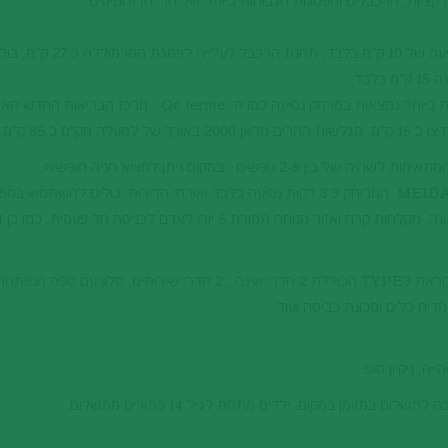
יות, הרכבלים והפסגות הגבוהות ביותר של הרי הדולומיטים.
ק"מ כ 85 ק"מ.
תהליך הרישום וקבלת הדירה מתבצע במלון MEIDA המרוחק כ 3 דקות נסיעה בלבד ואורחי הדירות יכולים להשתמ
המלון הכולל בריכה פנימית, אמבט טורקי, סאונה, מקלחות קרח ואזור מנוחה תמורת 5 יורו לאדם לכניסה חד פעמית
הדירה שאנו מציעים ללקוחותנו הינה דירה הנקראת TYPE3 הכוללת 2 חדרי שינה , 2 חדרי שירותים, סלון
מדיח כלים ומכונת כביסה ועוד.
, ניקיון סופי.