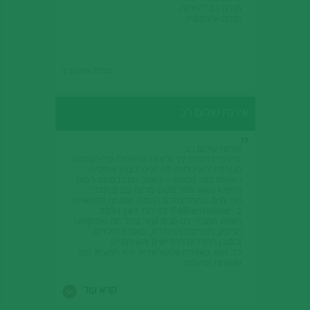
תודה גם לאירנה.
מנחם איצקוביץ.
מנחם איצקוביץ
אירנה שלום רב
אירנה שלום רב,
ברצוני להודות לך ולצוות גו איטלי על העסקה
הנעימה והאיכותית לה זכינו בצפון איטליה.
ראשית כפר הנופש – לאחר התלבטויות רבות
וחיפוש נואש אחר מקום מרווח עם 2 חדרי
שירותים ובהמלצתכם החמה, שמחנו להתארח
ב- Falkensteiner בדירות 140 ו-223 .
הצוות הסביר לנו פנים ועזר בכל מה שביקשנו.
הניקיון, הבריכה הנהדרת, מועדון הילדים
וכמובן החדרים החדישים והאיכותיים.
כל זאת באווירה פסטוראלית ולא המונית כמו
שאנחנו אוהבים.
גם טיסת סנדור המצוינת והרכב היו לשביעות
רצוננו.
קרא עוד
שוב תודה על הסבלנות והשירות
משפחות תלמי ועובדת.