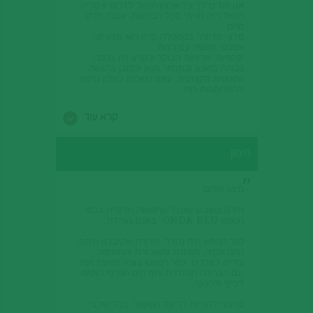
אנו מודים לך על ארגון הטיול לדרום איטליה.
הטיול היה חוויתי מכל הבחינות. אמנה חלק
מהם
מלון ״מדוזה״ בקסטלה מרה הוא מלון יפה
אסטטי מטופח עם גינות
יפהפיות. ארוחות הבוקר והערב היו ברמה
גבוהה בשפע ובמבחר מגוון וכמובן בהגשה
אסטטית מקצועית. עצם השהיה במלון גרמה
להתרוממות רוח.
סידורי ההסעה היו מתואמים בדיקנות מדהימה
לאורך כל הטיול.
קרא עוד
הנהג שליווה אותנו כל הימים היה נעים ומושיט
עזרה.
וגולת הכותרת היא כמובן המדריכה-אביבית.
מימון
ידיעותיה נועם דיבורה
התיחסות החביבה והאישית הארגון
וההתארגנות השלווים והמדויקים
כל אלה יצרו טיול חוויתי.
מימון שלום,
המסלול שנבחר בקפידה היה נכון מגוון ומתאם
לנו.
חזרנו בשבוע שעבר מחופשה חלומית בכפר
לסכום שמוליק לטייל עם החברה שלך זה
הנופש ONDA BLU באגם גארדה.
תענוג אמיתי ונותן תמורה מלאה לכל אגורה
נקווה לטייל דרכך שוב בעתיד
כפר הנופש היה נהדר. הדירה שקיבלנו היתה
נוחה ונקיה, ממוזגת ומאובזרת והתאימה
״קבוצת טובה״
בדיוק לצרכינו. כפר הנופש עצמו מטופח ויפה
טיול דרום איטליה 30/5-6/6-2016
,גם הבריכה הנהדרת וחוף הים הפרטי הוסיפו
לכייף ולהנאה.
ברצוני להודות לך על הטיפול בכל שלבי