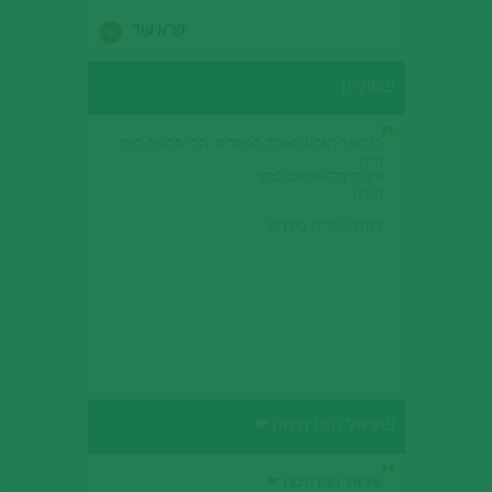
ההזמנה (טיסות/רכב ומלון) - ענית באדיבות
ובסבלנות על כל שאלותינו ו"תפרת" עבורנו
קרא עוד
חופשה מושלמת.
נשמח לנפוש דרככם גם בעתיד ונמליץ גם
שמוליק
לאחרים.
בברכה,
טלי ואפי זינגר
בזכותך חזרנו מאחד הטיולים הכי מהנים בימי
חיינו.
אין הרבה אנשים כמוך.
תודה.
דקלה ואריק בידרמן
שיראל המדהימה ❤
שיראל המדהימה
❤