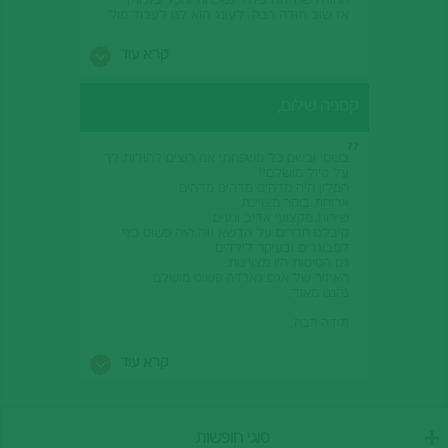
החוויה שהייתה בלתי נשכחת והכל בזכותך.
אז שוב תודה רבה. לעונג הוא לנו לעבוד מול
ספק מקצועי, אחראי ורציני.
אנא מסרי תודתנו לכל אנשי הצוות שליוו את
קרא עוד
הטיול.
נשתמע באינסנטיב הבא,
קסניה שלום,
רונית שטיינר
ראש תחום משאבי אנוש
חטיבה עסקית
פלאפון תקשורת
בשמי ובשם כל משפחתי אנו רוצים להודות לך
על טיול מושלם!!
המלון היה מדהים מדהים מדהים
ארוחת בוקר מצויינת
שירות מקצועי אדיב ונעים
קיבלנו חדרים על הדשא וזה היה פשוט כיף
למבוגרים ובעיקר לילדים.
גם הטיסות היו מצויינות.
האיזור של אגם גארדה פשוט מושלם
נהננו מאוד.
תודה רבה,
רנית חלפון שור
נשלח מה-iPhone שלי
קרא עוד
סוגי חופשות