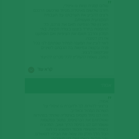
שלום קסניה וצוות גו איטלי,
חזרנו שלשום מאיטליה מטיול שרכשנו דרככם
ורצינו להביע את הערכתנו על העבודה
המקצועית שעשיתם.
הארגון של הנסיעה תאם את צרכנו, כל
ההזמנות בחו"ל בוצעו בצורה תקינה, בתי
המלון והרכב תאמו את הציפיות ואם הופתענו
אז רק לטובה.
ראוי לציין את המענה המהיר שנתתם לנו בכל
פניה ובקשה וגמישות בה הגבתם לשיניים
שביקשנו לבצע.
כמובן, נשמח להמליץ לכל מכרינו להיעזר
בשירותכם בתכנון נסיעה לאיטליה.
תודה רבה.
קרא עוד
בברכה לידיה, ארטיום קרלוב וכל משתתפי
הטיול.
אסתי
אסתי,
ברצוני להודות לך ולחברת גו איטלי על
השירות המהיר והאדיב.
היה לנו טיול מקסים באיטליה שהחל במהירות
ששלחתם את הכרטיסים, נמשך במקומות
ששמרתם לנו בטיסה הלוך ושוב, המכונית
בשדה התעופה והכפר המשגע בו לננו.
הכל הלך חלק וזה עשה את הבילוי למושלם.