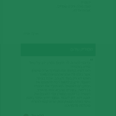
למטייל
שנה טובה וחגים שמחים,
אורנה אליהו.
אורנה אליהו
שמוליק שלום
ברצוני להודות לך ולצוות מקרב לב על טיול
נפלא באיטליה.
ראוי לציין במיוחד את המדריך אריה שימרון
אשר כולנו פה אחד אהבנו אותו מאוד.
האיש לא רק בעל ידע רב, אלה בעיקר,
לטעמי, יודע ברגישות רבה להתאים את
ההסברים לאנשים. הוא תיבל את הסבריו
בבדיחות, בשירים שהביא איתו מהארץ,
הצטייד בדיסקים מהארץ כדי להנעים את
זמננו. הוא ידע לעמוד במצבי לחץ וטיפל באופן
אישי באחת המשתתפות שהזדקקה לחזרה
מוקדמת מהמתוכנן.
נשמח להיות בקשר בעתיד ואנא מסור לאריה
את הנאמר לעיל.