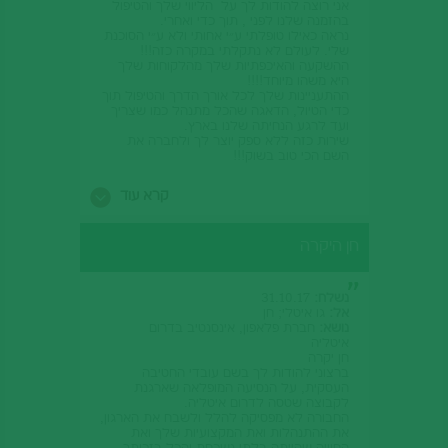
אני רוצה להודות לך על הליווי שלך והטיפול
בהזמנה שלנו לפני , תוך כדי ואחרי.
נראה כאילו טופלתי ע״י אחותי ולא ע״י הסוכנת
שלי. לעולם לא נתקלתי במקרה כזה!!!
ההשקעה והאיכפתיות שלך מהלקוחות שלך
היא משהו מיוחד!!!!
ההתעניינות שלך לכל אורך הדרך והטיפול תוך
כדי הטיול, הדאגה שהכל מתנהל כמו שצריך
ועד לרגע הנחיתה שלנו בארץ.
שירות כזה ללא ספק יוצר לך ולחברה את
השם הכי טוב בשוק!!!
ללא ספק אמליץ עליכם ועלייך בפרט לכל מי
שיזדקק לסוכנת. את פשוט מדהימה. את נכס
קרא עוד
יוצא דופן לחברה שלך. מקווה שהבוס שלך
מודע ליהלום שיש לו ביד.
חן היקרה
נשלח:
31.10.17
אל:
גו איטלי; חן
נושא:
חברת פלאפון, אינסנטיב בדרום
איטליה
חן יקרה
ברצוני להודות לך בשם עובדי החטיבה
העסקית, על הנסיעה המופלאה שארגנת
לקבוצה שטסה לדרום איטליה.
החבורה לא מפסיקה להלל ולשבח את הארגון,
את ההתנהלות ואת המקצועיות שלך ואת