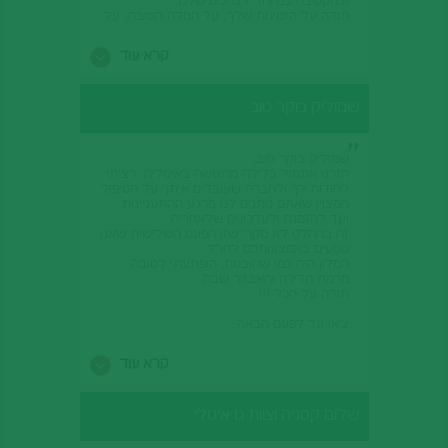
ובהקשבה במיוחד לצרכים שלנו.
תודה על הזמינות שלך, על המלה הטובה, על
החיזוק - על ההומור, על רוחב הלב על
היצירתיות ועל כל שעה בכל זמן במיידיות
קרא עוד
ובחיוך וסבלנות אינקץ.
מעריכות מאוד, שמחות על שירות וחברה
שכזאת - כיף לקבל תמורה הולמת לכספינו.
שמוליק בוקר טוב
אמליץ ואפיץ לכל מכריי וחבריי ולמשפחה שלי
- וכבר עשיתי כך.
רק מלים טובות
מעריכות ומודות מעומק לבנו,
שמוליק בוקר טוב,
חזרנו אתמול בלילה מחופשה באיטליה. רציתי
אופירה אליגון
להודות לך ולחברה שעובדים איתך על הטיפול
עומר
המצוין שאתם נותנים לנו מרגע ההתעניינות
ועד להזמנה ולעדכונים שלאחריה.
תמר לוי
זה בהחלט לא מקרי שזו הפעם השלישית שאנו
באר שבע
נוסעים באמצעותכם לחו"ל.
המלון היה כמו שהובטח, הופתעתי לטובה
יום טוב,
מרמת הדירה והאבזור שבה.
תודה על הכל !!!
צ'או עד לפעם הבאה.
ברכה קרנגל.
קרא עוד
שלום קסניה וצוות גו איטלי