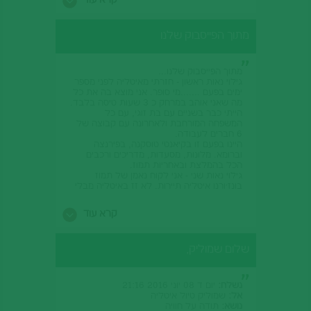
קרא עוד
בברכה מיכל הר מור – מקהלת שירת.
מתוך הפייסבוק שלנו
מתוך הפייסבוק שלנו...
גילוי נאות ראשון - חזרתי מאיטליה לפני מספר
ימים בפעם .......מי סופר. אני מוצא בה את כל
מה שאני אוהב במרחק כ 3 שעות טיסה בלבד.
הייתי כבר בשניים עם בת זוגי, עם כל
המשפחה המורחבת ולאחרונה עם קבוצה של
6 חברים לעבודה.
היינו בפעם זו בקיאנטי טוסקנה, בפירנצה
וברומא. מלונות, מסעדות, מדריכים ורכבים
הכל בהמלצת ובאחריות תמוז.
גילוי נאות שני - אני לקוח נאמן של תמוז
בונז׳ורנו איטליה תיירות. לא זז באיטליה מבלי
להתיעץ עם שמוליק ואנשיו.
חוות הדעת שלי - 5 מתוך 5 כוכבים.
קרא עוד
אתם כבר מבינים שלי ולכל שותפי לנסיעות יש
רק מילים טובות.
כתודה צנועה לתמוז תיירות ולשמוליק אישית
שלום שמוליק,
אני מוצא לנכון לשתף.
ממליץ בחום לאוהבי איטליה לנסות.
תודה, נשלח עוד בעתיד
נשלח:
יום ד 08 יוני 2016 21:16
אל:
שמוליק טיול איטליה
נושא:
תודה על חוויה