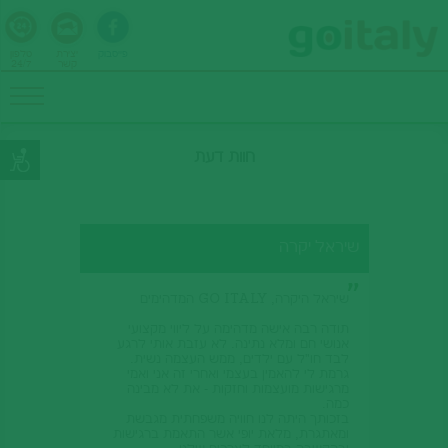
פייסבוק
יצירת
טלפון
קשר
24/7
חוות דעת
שיראל יקרה
שיראל היקרה, GO ITALY המדהימים
תודה רבה אישה מדהימה על ליווי מקצועי
אנושי חם ומלא נתינה. לא עזבת אותי לרגע
לבד חו"ל עם ילדים, ממש העצמה נשית.
גרמת לי להאמין בעצמי ואחרי זה אני ואמי
מרגישות מועצמות וחזקות - את לא מבינה
כמה.
בזכותך היתה לנו חוויה משפחתית מגבשת
ומאתגרת, מלאת יופי אשר התאמת ברגישות